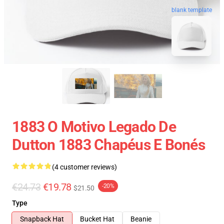
blank template
1883 O Motivo Legado De
Dutton 1883 Chapéus E Bonés
(4 customer reviews)
€24.73
€19.78
-20%
$21.50
Type
Snapback Hat
Bucket Hat
Beanie