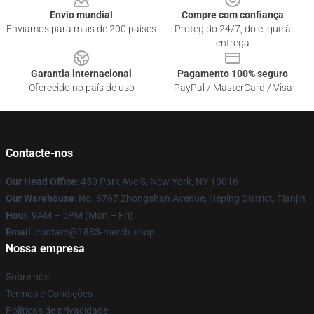
Envio mundial
Compre com confiança
Enviamos para mais de 200 países
Protegido 24/7, do clique à
entrega
Garantia internacional
Pagamento 100% seguro
Oferecido no país de uso
PayPal / MasterCard / Visa
Contacte-nos
Our Head Office
: 450 Park Ave S, New York, NY 10016
Our Warehouse
: No. 6767 Zhongshan Avenue, Heping District, Tianjin
Hour
: 9AM – 5PM (Mon – Fri)
Email
: contact@1883-merch.shop
Nossa empresa
Sobre nós
Termos e Condições
Políticas de privacidade