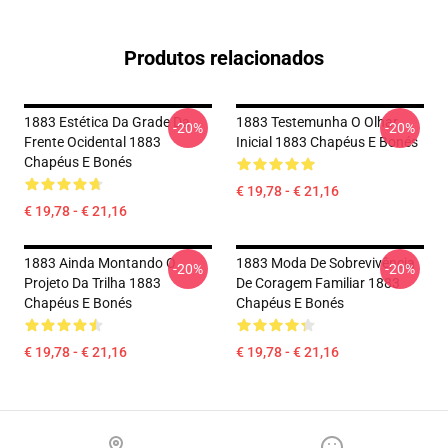
Produtos relacionados
1883 Estética Da Grade Da
1883 Testemunha O Olhar
-20%
-20%
Frente Ocidental 1883
Inicial 1883 Chapéus E Bonés
Chapéus E Bonés
€ 19,78 - € 21,16
€ 19,78 - € 21,16
1883 Ainda Montando O
1883 Moda De Sobrevivência
-20%
-20%
Projeto Da Trilha 1883
De Coragem Familiar 1883
Chapéus E Bonés
Chapéus E Bonés
€ 19,78 - € 21,16
€ 19,78 - € 21,16
Footer