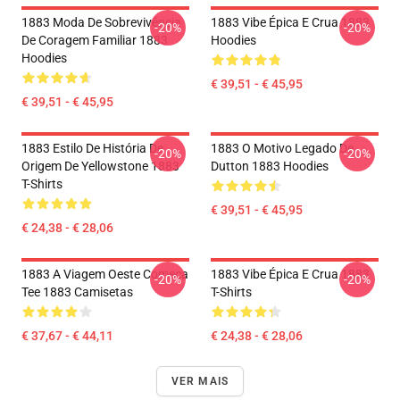
1883 Moda De Sobrevivência
1883 Vibe Épica E Crua 1883
-20%
-20%
De Coragem Familiar 1883
Hoodies
Hoodies
€ 39,51 - € 45,95
€ 39,51 - € 45,95
1883 Estilo De História De
1883 O Motivo Legado De
-20%
-20%
Origem De Yellowstone 1883
Dutton 1883 Hoodies
T-Shirts
€ 39,51 - € 45,95
€ 24,38 - € 28,06
1883 A Viagem Oeste Começa
1883 Vibe Épica E Crua 1883
-20%
-20%
Tee 1883 Camisetas
T-Shirts
€ 37,67 - € 44,11
€ 24,38 - € 28,06
VER MAIS