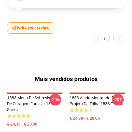
Write your review
1
/
1
Mais vendidos produtos
1883 Moda De Sobrevivência
1883 Ainda Montando O
-20%
-20%
De Coragem Familiar 1883 T-
Projeto Da Trilha 1883 T-Shirts
Shirts
€ 24,38 - € 28,06
€ 24,38 - € 28,06