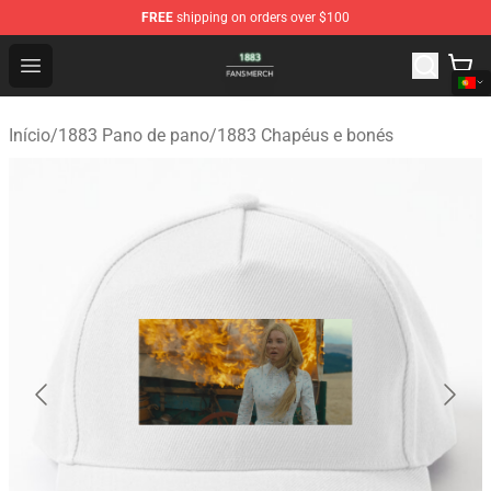
FREE
shipping on orders over $100
1883 Shop - Official 1883 Merchandise Store
Open menu
Início
/
1883 Pano de pano
/
1883 Chapéus e bonés