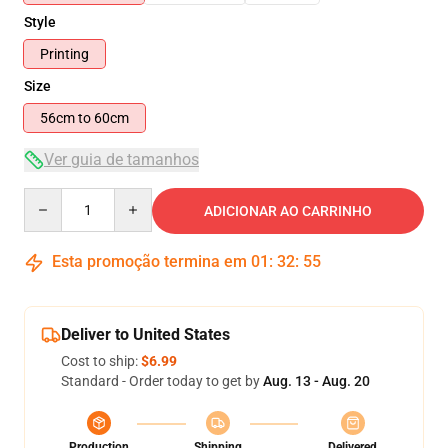
Style
Printing
Size
56cm to 60cm
Ver guia de tamanhos
Quantity
ADICIONAR AO CARRINHO
Esta promoção termina em
01
:
32
:
55
Deliver to United States
Cost to ship:
$6.99
Standard - Order today to get by
Aug. 13 - Aug. 20
Production
Shipping
Delivered