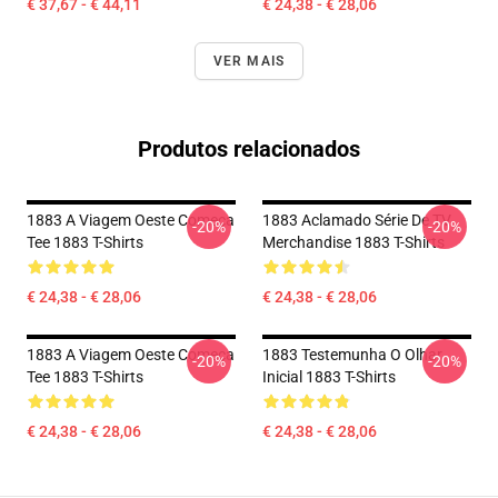
€ 37,67 - € 44,11
€ 24,38 - € 28,06
VER MAIS
Produtos relacionados
1883 A Viagem Oeste Começa
1883 Aclamado Série De TV
-20%
-20%
Tee 1883 T-Shirts
Merchandise 1883 T-Shirts
€ 24,38 - € 28,06
€ 24,38 - € 28,06
1883 A Viagem Oeste Começa
1883 Testemunha O Olhar
-20%
-20%
Tee 1883 T-Shirts
Inicial 1883 T-Shirts
€ 24,38 - € 28,06
€ 24,38 - € 28,06