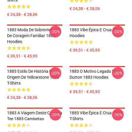
Shirts
€ 24,38 - € 28,06
€ 24,38 - € 28,06
1883 Moda De Sobrevivência
1883 Vibe Épica E Crua 1883
-20%
-20%
De Coragem Familiar 1883
Hoodies
Hoodies
€ 39,51 - € 45,95
€ 39,51 - € 45,95
1883 Estilo De História De
1883 O Motivo Legado De
-20%
-20%
Origem De Yellowstone 1883
Dutton 1883 Hoodies
T-Shirts
€ 39,51 - € 45,95
€ 24,38 - € 28,06
1883 A Viagem Oeste Começa
1883 Vibe Épica E Crua 1883
-20%
-20%
Tee 1883 Camisetas
T-Shirts