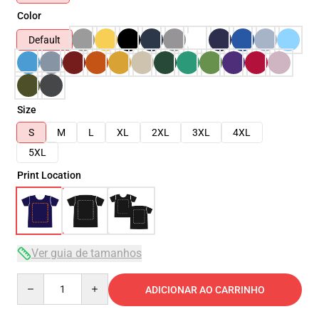
Color
Default
Size
S
M
L
XL
2XL
3XL
4XL
5XL
Print Location
Ver guia de tamanhos
Quantity
ADICIONAR AO CARRINHO