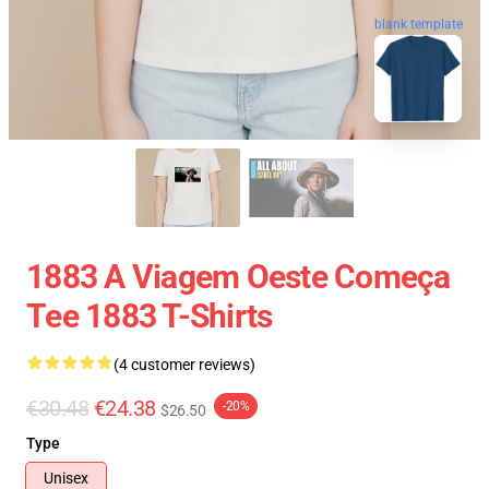
blank template
1883 A Viagem Oeste Começa
Tee 1883 T-Shirts
(4 customer reviews)
€30.48
€24.38
-20%
$26.50
Type
Unisex