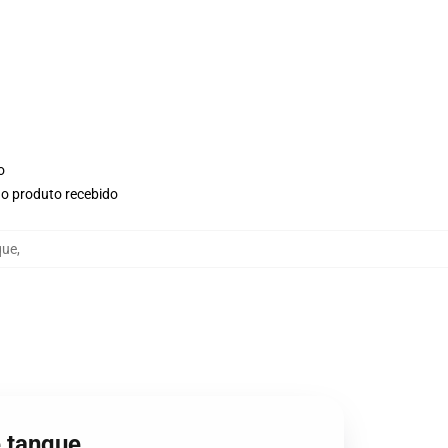
o
no produto recebido
que
,
e tanque