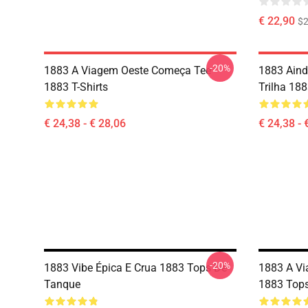
€ 22,90
$2
-20%
1883 A Viagem Oeste Começa Tee
1883 Aind
1883 T-Shirts
Trilha 188
€ 24,38 - € 28,06
€ 24,38 - 
-20%
1883 Vibe Épica E Crua 1883 Tops De
1883 A V
Tanque
1883 Top