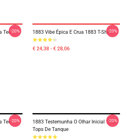
-20%
-20%
a Tee
1883 Vibe Épica E Crua 1883 T-Shirts
€ 24,38 - € 28,06
-20%
-20%
a Tee
1883 Testemunha O Olhar Inicial 1883
Tops De Tanque