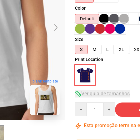
Color
Default
Size
S
M
L
XL
2X
Print Location
blank template
Ver guia de tamanhos
Quantity
Esta promoção termina