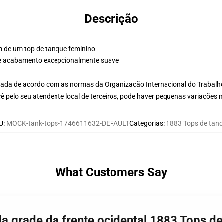
Descrição
m de um top de tanque feminino
 e acabamento excepcionalmente suave
aliada de acordo com as normas da Organização Internacional do Trabalh
ê pelo seu atendente local de terceiros, pode haver pequenas variações 
U
:
MOCK-tank-tops-1746611632-DEFAULT
Categorias
:
1883 Tops de tan
What Customers Say
da grade da frente ocidental 1883 Tops d