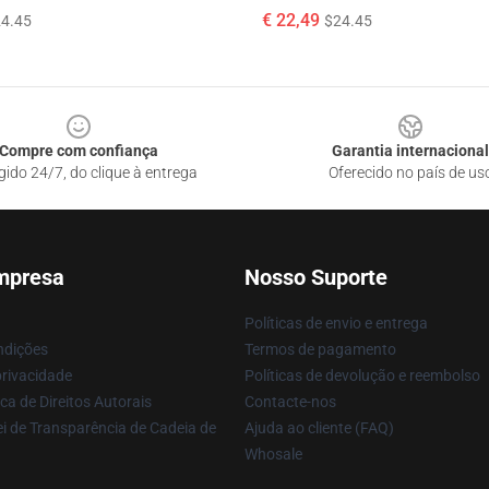
€ 22,49
4.45
$24.45
Compre com confiança
Garantia internacional
gido 24/7, do clique à entrega
Oferecido no país de us
mpresa
Nosso Suporte
Políticas de envio e entrega
ndições
Termos de pagamento
privacidade
Políticas de devolução e reembolso
ca de Direitos Autorais
Contacte-nos
i de Transparência de Cadeia de
Ajuda ao cliente (FAQ)
Whosale