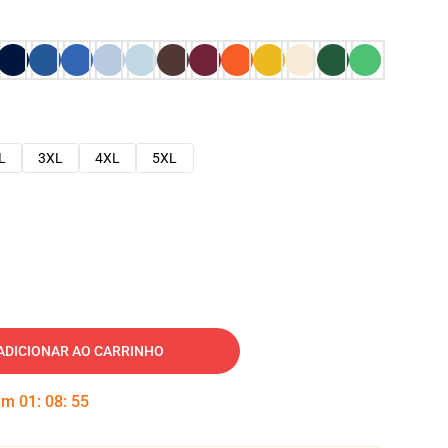
L
3XL
4XL
5XL
ADICIONAR AO CARRINHO
 em
01
:
08
:
54