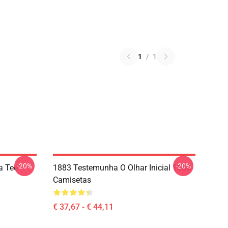
1
/
1
-20%
-20%
a Tee
1883 Testemunha O Olhar Inicial 1883
Camisetas
€ 37,67 - € 44,11