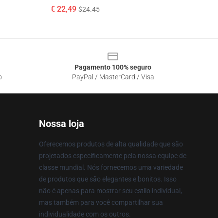
€ 22,49
$24.45
Pagamento 100% seguro
o
PayPal / MasterCard / Visa
Nossa loja
Oferecemos produtos de alta qualidade que são
projetados especificamente pela nossa equipe de
classe mundial. Nós fornecemos uma variedade
de produtos que são elegantes e bonitos. Isso
não é apenas para mostrar seu estilo individual,
mas também para você compartilhar sua
individualidade com os outros.