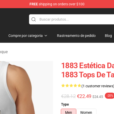
FREE
shipping on orders over $100
Compre por categoria
Rastreamento de pedido
Blog
nque
1883 Estética D
1883 Tops De T
(1 customer reviews
€28.12
€22.49
-20%
$24.45
Type
Men
Women