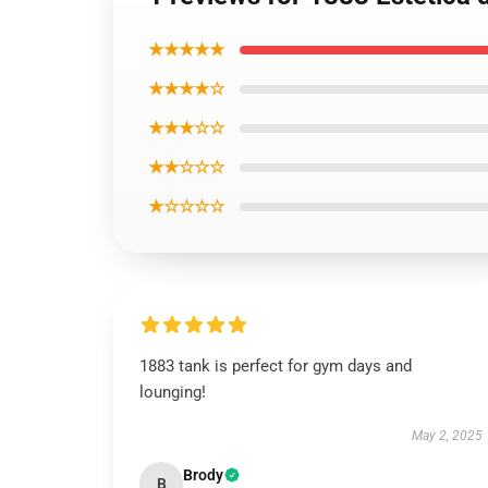
★★★★★
★★★★☆
★★★☆☆
★★☆☆☆
★☆☆☆☆
1883 tank is perfect for gym days and
lounging!
May 2, 2025
Brody
B