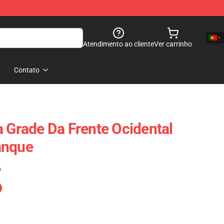
Atendimento ao cliente
Ver carrinho
Contato
a Grade Da Frente Ocidental
anque
)