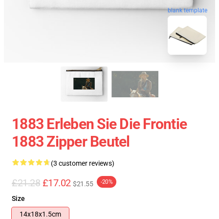
blank template
1883 Erleben Sie Die Frontie
1883 Zipper Beutel
(3 customer reviews)
£21.28
£17.02
-20%
$21.55
Size
14x18x1.5cm