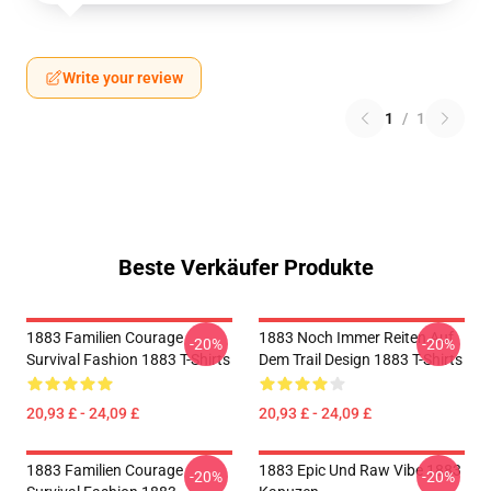
Write your review
1
/
1
Beste Verkäufer Produkte
1883 Familien Courage
1883 Noch Immer Reiten Auf
-20%
-20%
Survival Fashion 1883 T-Shirts
Dem Trail Design 1883 T-Shirts
20,93 £ - 24,09 £
20,93 £ - 24,09 £
1883 Familien Courage
1883 Epic Und Raw Vibe 1883
-20%
-20%