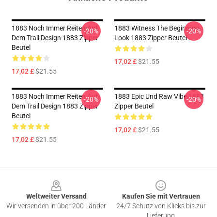
1883 Noch Immer Reiten Auf
1883 Witness The Beginning
-20%
-20%
Dem Trail Design 1883 Zipper
Look 1883 Zipper Beutel
Beutel
17,02 £
$21.55
17,02 £
$21.55
1883 Noch Immer Reiten Auf
1883 Epic Und Raw Vibe 1883
-20%
-20%
Dem Trail Design 1883 Zipper
Zipper Beutel
Beutel
17,02 £
$21.55
17,02 £
$21.55
Footer
Weltweiter Versand
Kaufen Sie mit Vertrauen
Wir versenden in über 200 Länder
24/7 Schutz von Klicks bis zur
Lieferung