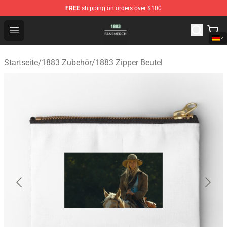
FREE
shipping on orders over $100
1883 Shop - Official 1883 Merchandise Store
Open menu
Startseite
/
1883 Zubehör
/
1883 Zipper Beutel