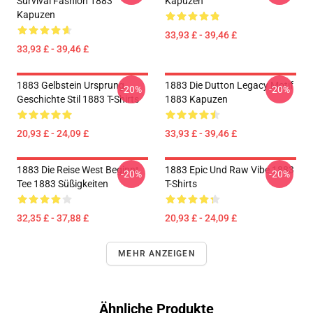
Survival Fashion 1883
Kapuzen
Kapuzen
33,93 £ - 39,46 £
33,93 £ - 39,46 £
1883 Gelbstein Ursprung
1883 Die Dutton Legacy Motif
-20%
-20%
Geschichte Stil 1883 T-Shirts
1883 Kapuzen
20,93 £ - 24,09 £
33,93 £ - 39,46 £
1883 Die Reise West Beginnt
1883 Epic Und Raw Vibe 1883
-20%
-20%
Tee 1883 Süßigkeiten
T-Shirts
32,35 £ - 37,88 £
20,93 £ - 24,09 £
MEHR ANZEIGEN
Ähnliche Produkte