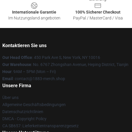
Internationale Garantie
100% Sicherer Checkout
Im Nutzungsland angeboten
PayPal / MasterCard / Visa
Kontaktieren Sie uns
Our Head Office
: 450 Park Ave S, New York, NY 10016
Our Warehouse
: No. 6767 Zhongshan Avenue, Heping District, Tianjin
Hour
: 9AM – 5PM (Mon – Fri)
Email
: contact@1883-merch.shop
Unsere Firma
Über uns
Allgemeine Geschäftsbedingungen
Datenschutzrichtlinien
DMCA - Copyright Policy
CA SB657: Lieferkettentransparenzgesetz