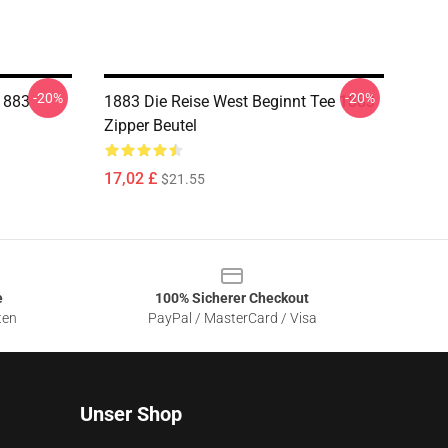
-20%
-20%
 1883
1883 Die Reise West Beginnt Tee 1883
Zipper Beutel
17,02 £
$21.55
e
100% Sicherer Checkout
ten
PayPal / MasterCard / Visa
Unser Shop