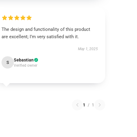
The design and functionality of this product
are excellent; I’m very satisfied with it.
May 1, 2025
Sebastian
S
Verified owner
1
/
1