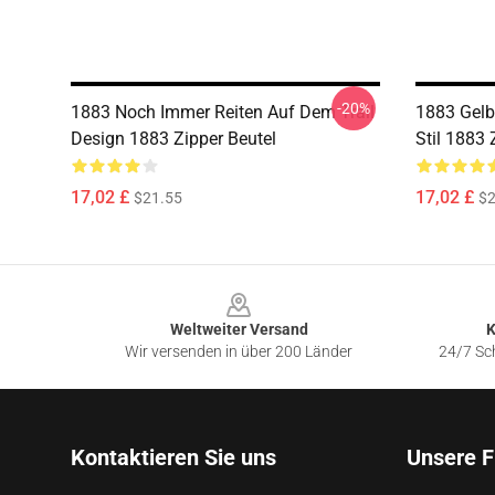
-20%
1883 Noch Immer Reiten Auf Dem Trail
1883 Gelb
Design 1883 Zipper Beutel
Stil 1883 
17,02 £
17,02 £
$21.55
$2
Footer
Weltweiter Versand
K
Wir versenden in über 200 Länder
24/7 Sch
Kontaktieren Sie uns
Unsere F