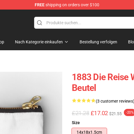
FREE
shipping on orders over $100
op
Nach Kategorie einkaufen
Bestellung verfolgen
Bl
1883 Die Reise 
Beutel
(3 customer reviews
£21.28
£17.02
-20%
$21.55
Size
14x18x1.5cm