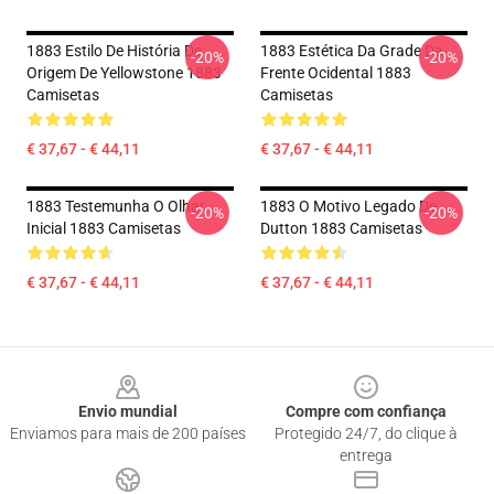
1883 Estilo De História De
1883 Estética Da Grade Da
-20%
-20%
Origem De Yellowstone 1883
Frente Ocidental 1883
Camisetas
Camisetas
€ 37,67 - € 44,11
€ 37,67 - € 44,11
1883 Testemunha O Olhar
1883 O Motivo Legado De
-20%
-20%
Inicial 1883 Camisetas
Dutton 1883 Camisetas
€ 37,67 - € 44,11
€ 37,67 - € 44,11
Footer
Envio mundial
Compre com confiança
Enviamos para mais de 200 países
Protegido 24/7, do clique à
entrega