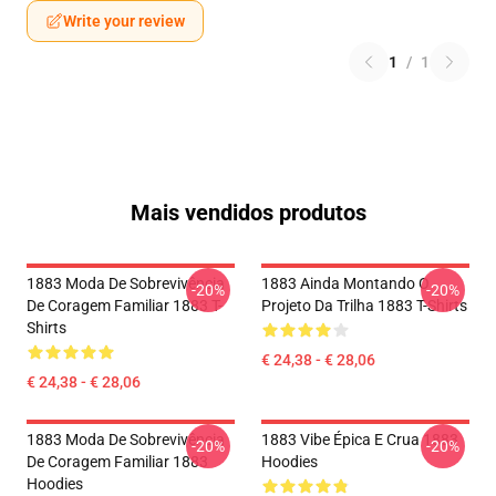
Write your review
1
/
1
Mais vendidos produtos
1883 Moda De Sobrevivência
1883 Ainda Montando O
-20%
-20%
De Coragem Familiar 1883 T-
Projeto Da Trilha 1883 T-Shirts
Shirts
€ 24,38 - € 28,06
€ 24,38 - € 28,06
1883 Moda De Sobrevivência
1883 Vibe Épica E Crua 1883
-20%
-20%
De Coragem Familiar 1883
Hoodies
Hoodies