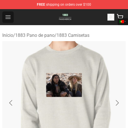
FREE
shipping on orders over $100
1883 Shop - Official 1883 Merchandise Store
Open menu
Início
/
1883 Pano de pano
/
1883 Camisetas