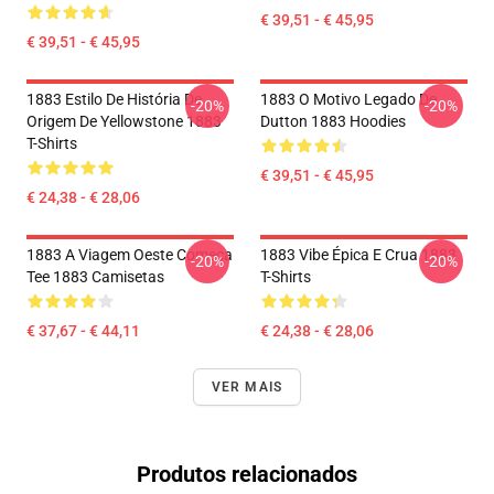
€ 39,51 - € 45,95
€ 39,51 - € 45,95
1883 Estilo De História De
1883 O Motivo Legado De
-20%
-20%
Origem De Yellowstone 1883
Dutton 1883 Hoodies
T-Shirts
€ 39,51 - € 45,95
€ 24,38 - € 28,06
1883 A Viagem Oeste Começa
1883 Vibe Épica E Crua 1883
-20%
-20%
Tee 1883 Camisetas
T-Shirts
€ 37,67 - € 44,11
€ 24,38 - € 28,06
VER MAIS
Produtos relacionados