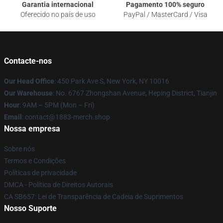
Garantia internacional
Pagamento 100% seguro
Oferecido no país de uso
PayPal / MasterCard / Visa
Contacte-nos
Our Head Office
: 450 Park Ave S, New York, NY 10016
Our Warehouse
: No. 6767 Zhongshan Avenue, Heping District, Tianjin
Hour
: 9AM – 5PM (Mon – Fri)
Email
: contact@1883-merch.shop
Nossa empresa
Sobre nós
Termos e Condições
Políticas de privacidade
DMCA - Política de Direitos Autorais
CA SB657: Lei de Transparência de Cadeia de Suprimentos
Nosso Suporte