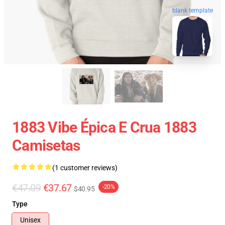
blank template
1883 Vibe Épica E Crua 1883
Camisetas
(1 customer reviews)
€47.09
€37.67
-20%
$40.95
Type
Unisex