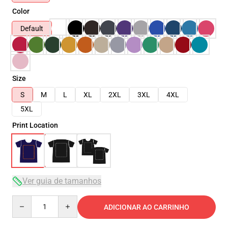
Color
Default
Size
S
M
L
XL
2XL
3XL
4XL
5XL
Print Location
Ver guia de tamanhos
Quantity
ADICIONAR AO CARRINHO