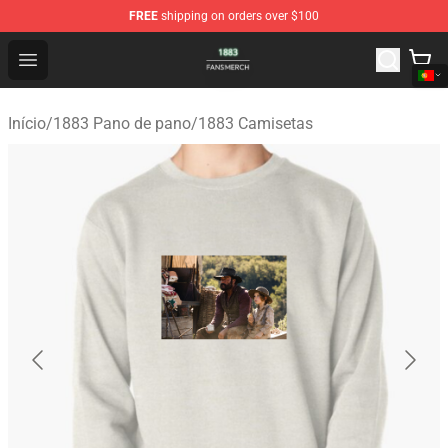
FREE
shipping on orders over $100
1883 Shop - Official 1883 Merchandise Store
Open menu
Início
/
1883 Pano de pano
/
1883 Camisetas