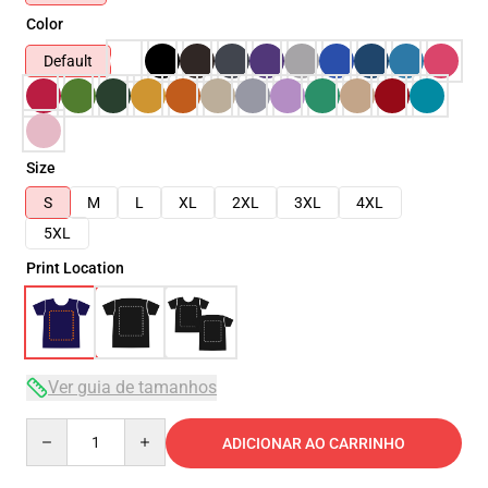
Color
Default
Size
S
M
L
XL
2XL
3XL
4XL
5XL
Print Location
Ver guia de tamanhos
Quantity
ADICIONAR AO CARRINHO