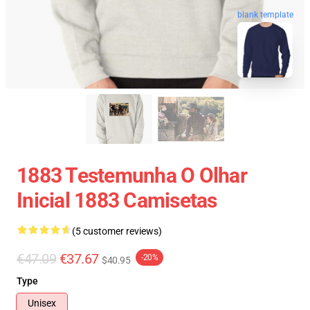
blank template
1883 Testemunha O Olhar
Inicial 1883 Camisetas
(5 customer reviews)
€47.09
€37.67
-20%
$40.95
Type
Unisex