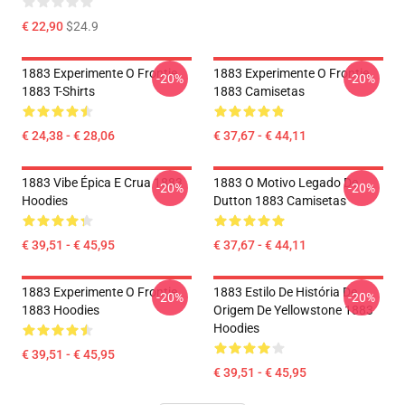
€ 22,90
$24.9
1883 Experimente O Frontie
1883 Experimente O Frontie
-20%
-20%
1883 T-Shirts
1883 Camisetas
€ 24,38 - € 28,06
€ 37,67 - € 44,11
1883 Vibe Épica E Crua 1883
1883 O Motivo Legado De
-20%
-20%
Hoodies
Dutton 1883 Camisetas
€ 39,51 - € 45,95
€ 37,67 - € 44,11
1883 Experimente O Frontie
1883 Estilo De História De
-20%
-20%
1883 Hoodies
Origem De Yellowstone 1883
Hoodies
€ 39,51 - € 45,95
€ 39,51 - € 45,95