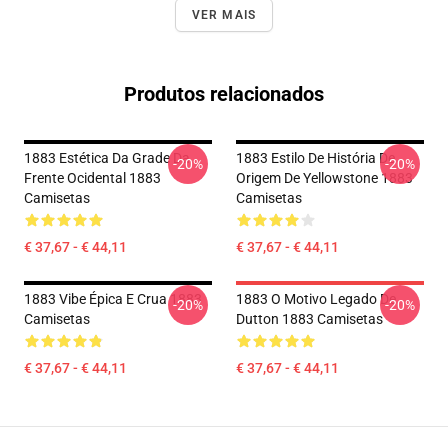
VER MAIS
Produtos relacionados
1883 Estética Da Grade Da
1883 Estilo De História De
-20%
-20%
Frente Ocidental 1883
Origem De Yellowstone 1883
Camisetas
Camisetas
€ 37,67 - € 44,11
€ 37,67 - € 44,11
1883 Vibe Épica E Crua 1883
1883 O Motivo Legado De
-20%
-20%
Camisetas
Dutton 1883 Camisetas
€ 37,67 - € 44,11
€ 37,67 - € 44,11
Footer