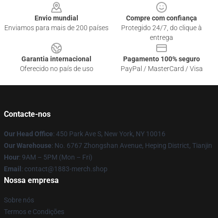
Envio mundial
Compre com confiança
Enviamos para mais de 200 países
Protegido 24/7, do clique à
entrega
Garantia internacional
Pagamento 100% seguro
Oferecido no país de uso
PayPal / MasterCard / Visa
Contacte-nos
Our Head Office
: 450 Park Ave S, New York, NY 10016
Our Warehouse
: No. 6767 Zhongshan Avenue, Heping District, Tianjin
Hour
: 9AM – 5PM (Mon – Fri)
Email
: contact@1883-merch.shop
Nossa empresa
Sobre nós
Termos e Condições