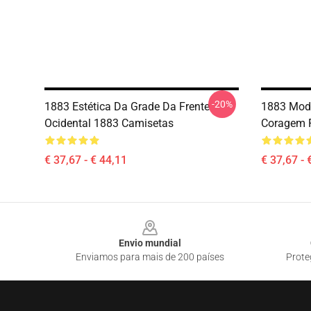
-20%
1883 Estética Da Grade Da Frente
1883 Moda
Ocidental 1883 Camisetas
Coragem F
€ 37,67 - € 44,11
€ 37,67 - 
Footer
Envio mundial
Enviamos para mais de 200 países
Prote