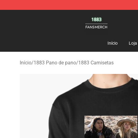
1883 Shop - Official 1883 Merchandise Store
Início
Loja
Início
/
1883 Pano de pano
/
1883 Camisetas