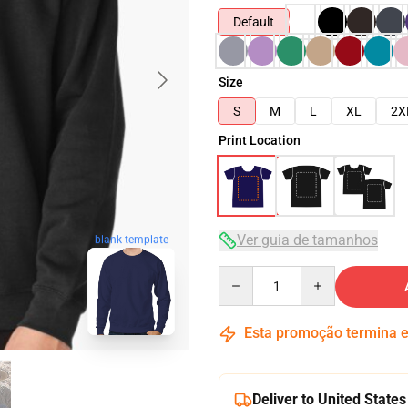
Default
Size
S
M
L
XL
2X
Print Location
Ver guia de tamanhos
blank template
Quantity
Esta promoção termina
Deliver to United States