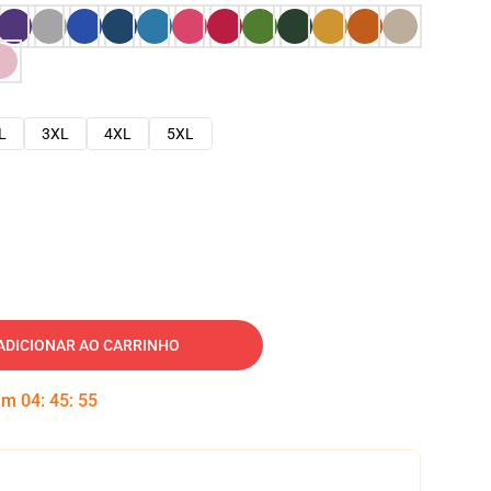
L
3XL
4XL
5XL
ADICIONAR AO CARRINHO
 em
04
:
45
:
54