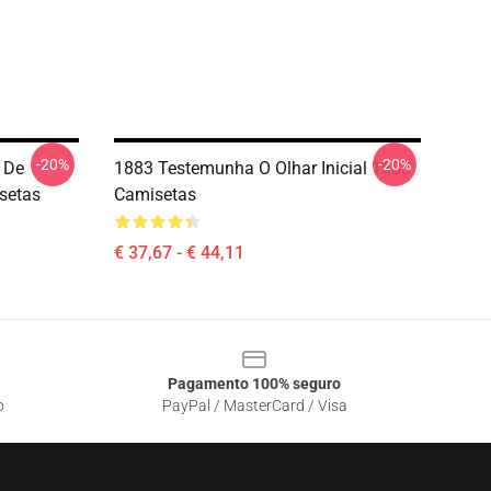
-20%
-20%
 De
1883 Testemunha O Olhar Inicial 1883
setas
Camisetas
€ 37,67 - € 44,11
Pagamento 100% seguro
o
PayPal / MasterCard / Visa