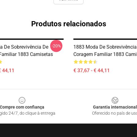
Produtos relacionados
-20%
 De Sobrevivência De
1883 Moda De Sobrevivência
amiliar 1883 Camisetas
Coragem Familiar 1883 Cami
€ 44,11
€ 37,67 - € 44,11
Compre com confiança
Garantia internacional
gido 24/7, do clique à entrega
Oferecido no país de us