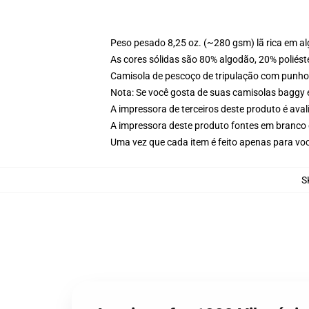
Peso pesado 8,25 oz. (~280 gsm) lã rica em a
As cores sólidas são 80% algodão, 20% poliést
Camisola de pescoço de tripulação com punho
Nota: Se você gosta de suas camisolas baggy 
A impressora de terceiros deste produto é av
A impressora deste produto fontes em branco 
Uma vez que cada item é feito apenas para voc
S