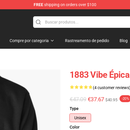
FREE
shipping on orders over $100
Compre por categoria
Rastreamento de pedido
Blog
1883 Vibe Épica
(4 customer reviews
€47.09
€37.67
-20%
$40.95
Type
Unisex
Color