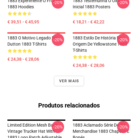
1883 Experimente O Frontie
1883 Testemunha O Olhar
-20%
-20%
1883 Hoodies
Inicial 1883 Posters
€ 39,51 - € 45,95
€ 18,21 - € 42,22
1883 O Motivo Legado De
1883 Estilo De História De
-20%
-20%
Dutton 1883 T-Shirts
Origem De Yellowstone 1883
T-Shirts
€ 24,38 - € 28,06
€ 24,38 - € 28,06
VER MAIS
Produtos relacionados
Limited Edition Mesh Back
1883 Aclamado Série De TV
-20%
-20%
Vintage Trucker Hat With
Merchandise 1883 Chapéus E
1883 Logo Patch Adjustable
Bonés