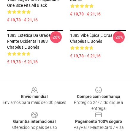
One Size Fits All Black
€ 19,78 - € 21,16
€ 19,78 - € 21,16
1883 Estética Da Grade Da
1883 Vibe Épica E Crua 1883
-20%
-20%
Frente Ocidental 1883
Chapéus E Bonés
Chapéus E Bonés
€ 19,78 - € 21,16
€ 19,78 - € 21,16
Footer
Envio mundial
Compre com confiança
Enviamos para mais de 200 países
Protegido 24/7, do clique à
entrega
Garantia internacional
Pagamento 100% seguro
Oferecido no país de uso
PayPal / MasterCard / Visa