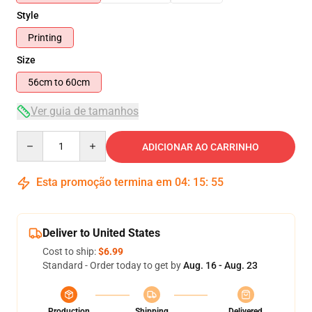
Style
Printing
Size
56cm to 60cm
Ver guia de tamanhos
Quantity
ADICIONAR AO CARRINHO
Esta promoção termina em
04
:
15
:
54
Deliver to United States
Cost to ship:
$6.99
Standard - Order today to get by
Aug. 16 - Aug. 23
Production
Shipping
Delivered