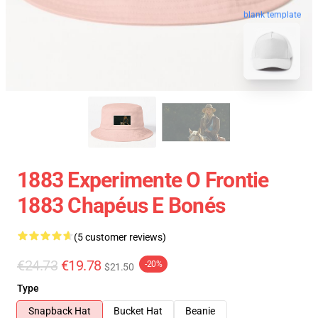
blank template
1883 Experimente O Frontie
1883 Chapéus E Bonés
(5 customer reviews)
€24.73
€19.78
-20%
$21.50
Type
Snapback Hat
Bucket Hat
Beanie