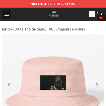
FREE
shipping on orders over $100
1883 Shop - Official 1883 Merchandise Store
Open menu
Início
/
1883 Pano de pano
/
1883 Chapéus e bonés