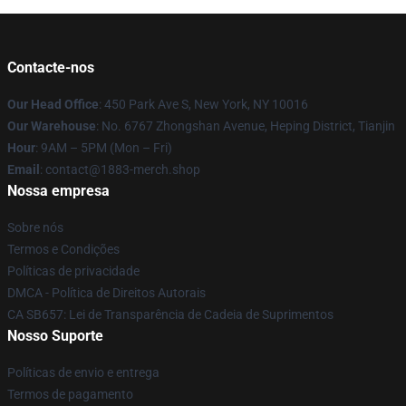
Contacte-nos
Our Head Office
: 450 Park Ave S, New York, NY 10016
Our Warehouse
: No. 6767 Zhongshan Avenue, Heping District, Tianjin
Hour
: 9AM – 5PM (Mon – Fri)
Email
: contact@1883-merch.shop
Nossa empresa
Sobre nós
Termos e Condições
Políticas de privacidade
DMCA - Política de Direitos Autorais
CA SB657: Lei de Transparência de Cadeia de Suprimentos
Nosso Suporte
Políticas de envio e entrega
Termos de pagamento