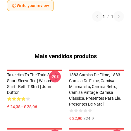
Write your review
1
/
1
Mais vendidos produtos
Take Him To The Train Station
1883 Camisa De Filme, 1883
-20%
Short Sleeve Tee | Western T
Camisa De Filme, Camisa
Shirt | Beth T Shirt | John
Minimalista, Camisa Retro,
Dutton
Camisa Vintage, Camisa
Clássica, Presentes Para Ele,
Presentes De Natal
€ 24,38 - € 28,06
€ 22,90
$24.9