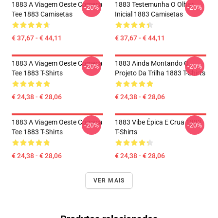
1883 A Viagem Oeste Começa
1883 Testemunha O Olhar
-20%
-20%
Tee 1883 Camisetas
Inicial 1883 Camisetas
€ 37,67 - € 44,11
€ 37,67 - € 44,11
1883 A Viagem Oeste Começa
1883 Ainda Montando O
-20%
-20%
Tee 1883 T-Shirts
Projeto Da Trilha 1883 T-Shirts
€ 24,38 - € 28,06
€ 24,38 - € 28,06
1883 A Viagem Oeste Começa
1883 Vibe Épica E Crua 1883
-20%
-20%
Tee 1883 T-Shirts
T-Shirts
€ 24,38 - € 28,06
€ 24,38 - € 28,06
VER MAIS