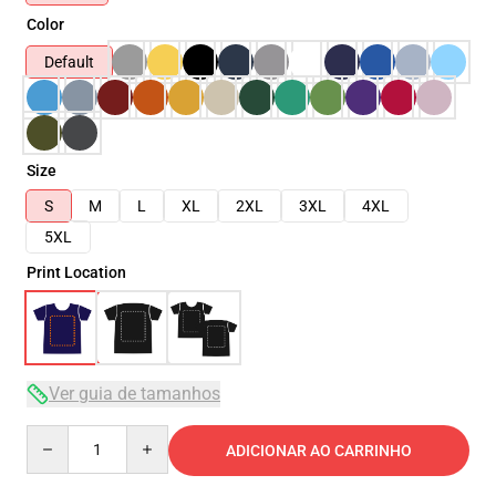
Color
Default
Size
S
M
L
XL
2XL
3XL
4XL
5XL
Print Location
Ver guia de tamanhos
Quantity
ADICIONAR AO CARRINHO