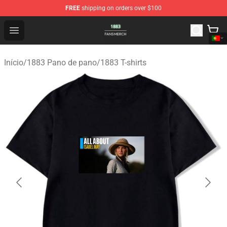
FREE
shipping on orders over $100
1883 Shop - Official 1883 Merchandise Store
Open menu
Início
/
1883 Pano de pano
/
1883 T-shirts