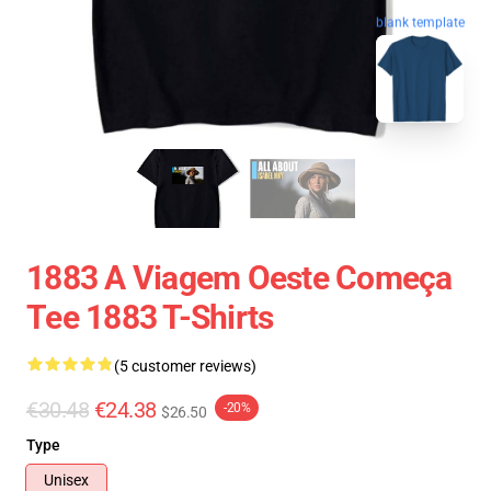
blank template
1883 A Viagem Oeste Começa
Tee 1883 T-Shirts
(5 customer reviews)
€30.48
€24.38
-20%
$26.50
Type
Unisex