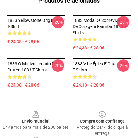
Produtos relacionados
1883 Yellowstone Origin Story
1883 Moda De Sobrevivência
-20%
-20%
T-Shirt
De Coragem Familiar 1883 T-
Shirts
€ 24,38 - € 28,06
€ 24,38 - € 28,06
1883 O Motivo Legado De
1883 Vibe Épica E Crua 1883
-20%
-20%
Dutton 1883 T-Shirts
T-Shirts
€ 24,38 - € 28,06
€ 24,38 - € 28,06
Footer
Envio mundial
Compre com confiança
Enviamos para mais de 200 países
Protegido 24/7, do clique à
entrega