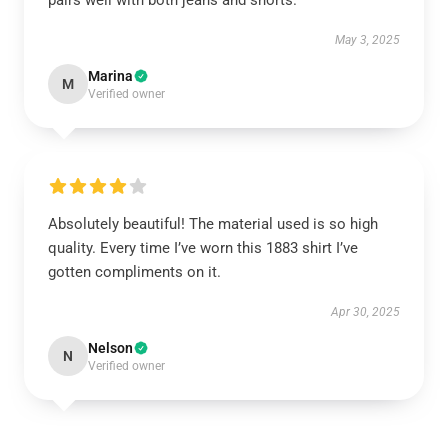
pairs well with both jeans and shorts.
May 3, 2025
Marina
M
Verified owner
Absolutely beautiful! The material used is so high
quality. Every time I’ve worn this 1883 shirt I’ve
gotten compliments on it.
Apr 30, 2025
Nelson
N
Verified owner