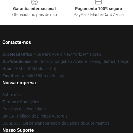
Garantia internacional
Pagamento 100% seguro
Oferecido no país de uso
PayPal / MasterCard / Visa
Contacte-nos
Our Head Office
: 450 Park Ave S, New York, NY 10016
Our Warehouse
: No. 6767 Zhongshan Avenue, Heping District, Tianjin
Hour
: 9AM – 5PM (Mon – Fri)
Email
: contact@1883-merch.shop
Nossa empresa
Sobre nós
Termos e Condições
Políticas de privacidade
DMCA - Política de Direitos Autorais
CA SB657: Lei de Transparência de Cadeia de Suprimentos
Nosso Suporte